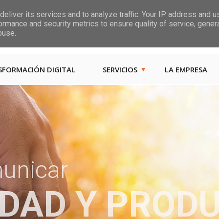
eliver its services and to analyze traffic. Your IP address and 
ormance and security metrics to ensure quality of service, gene
Las, Calle las Jarcias, 4
buse.
SFORMACIÓN DIGITAL
SERVICIOS
LA EMPRESA
municar
IDAD Y PROD