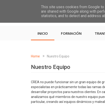
This site uses cookies from Google to d
are shared with Google along with perf
statistics, and to detect and address a
INICIO
FORMACIÓN
TRAN
Home
Nuestro Equipo
Nuestro Equipo
CREA no puede funcionar sin un gran equipo de g
especialistas en prácticamente todas las ramas de 
desarrollar proyectos para nuestros clientes. En 
analizamos qué miembros de nuestro equipo puede
particular, creando así equipos dinámicos y malea