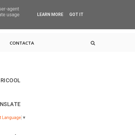
user-agent
rate usage
LEARN MORE
GOT IT
, 38670 CDTCA, Tenerife
+34.615.684.195
CONTACTA
RICOOL
NSLATE
t Language
▼