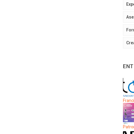
Exp
Ase
For
Cre
ENT
Franci
Patro