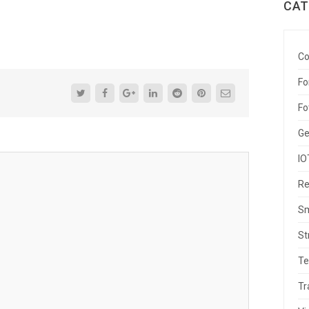
CAT
Co
Fo
Fo
Ge
IO
Re
Sm
St
Te
Tr