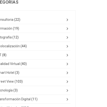
EGORÍAS
nsultoria
(22)
rmación
(19)
tografia
(12)
olocalización
(44)
T
(8)
alidad Virtual
(40)
art Hotel
(3)
reet View
(103)
cnología
(3)
ansformación Digital
(11)