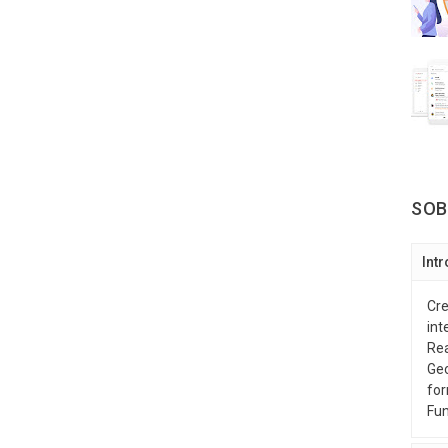
SOB
Int
Cre
int
Rea
Geo
for
Fun