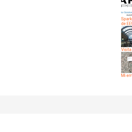
Spark
de E
Visita
Mi em