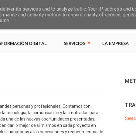
eliver its services and to analyze traffic. Your IP address and 
ormance and security metrics to ensure quality of service, gene
Las, Calle las Jarcias, 4
buse.
SFORMACIÓN DIGITAL
SERVICIOS
LA EMPRESA
MET
TRA
randes personas y profesionales. Contamos con
la tecnología, la comunicación y la creatividad para
Selec
cada una de las nuevas oportunidades presentadas,
n dar lo mejor de sí mismos en cada proyecto en
bles, adaptados a las necesidades y requerimientos de