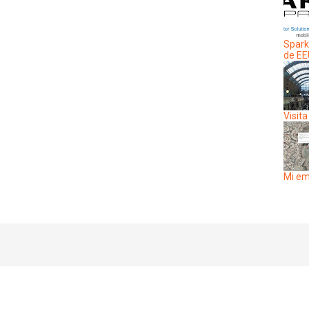
Spark
de E
Visita
Mi em