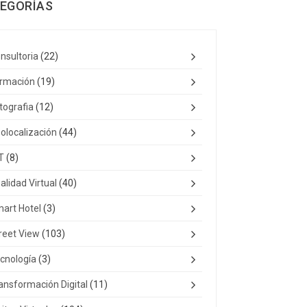
EGORÍAS
nsultoria
(22)
rmación
(19)
tografia
(12)
olocalización
(44)
T
(8)
alidad Virtual
(40)
art Hotel
(3)
reet View
(103)
cnología
(3)
ansformación Digital
(11)