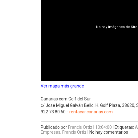
Ver mapa más grande
Canarias com Golf del Sur
c/ Jose Miguel Galván Bello, H. Golf Plaza, 38620,
922 73 80 60
‎
·
rentacar.canarias.com
Publicado por
Francis Ortiz
|
10:04:00
|
Etiquetas:
A
Empresas
,
Francis Ortiz
|
No hay comentarios