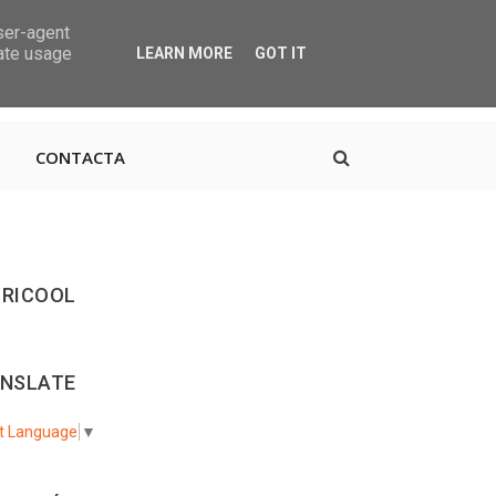
user-agent
rate usage
LEARN MORE
GOT IT
, 38670 CDTCA, Tenerife
+34.615.684.195
CONTACTA
RICOOL
NSLATE
t Language
▼