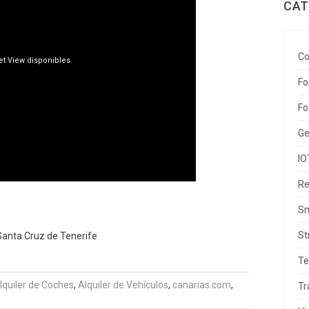
CAT
Co
Fo
Fo
Ge
IO
Re
Sm
St
 Santa Cruz de Tenerife
Te
lquiler de Coches
,
Alquiler de Vehículos
,
canarias.com
,
Tr