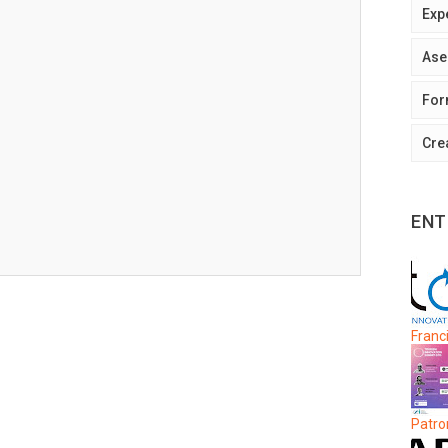
Exp
Ase
For
Cre
ENT
Franci
Patro