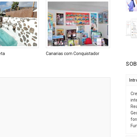
eta
Canarias com Conquistador
SOB
Int
Cre
int
Rea
Geo
for
Fun