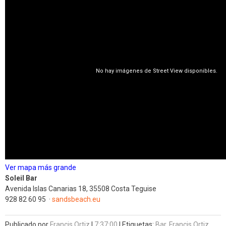
Ver mapa más grande
Soleil
Bar
Avenida Islas Canarias 18, 35508 Costa Teguise
928 82 60 95
‎
·
sandsbeach.eu
Publicado por
Francis Ortiz
|
7:37:00
|
Etiquetas:
Bar
,
Francis Ortiz
,