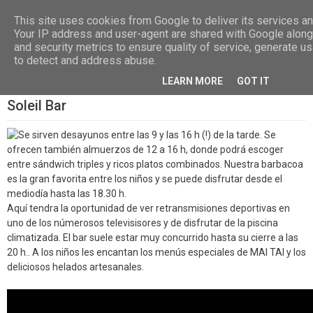
Las, Calle las Jarcias, 4, 38670 CDTCA, Tenerife
+34.615.684.195
This site uses cookies from Google to deliver its services and
Your IP address and user-agent are shared with Google alon
and security metrics to ensure quality of service, generate us
to detect and address abuse.
LEARN MORE
GOT IT
Soleil Bar
Se sirven desayunos entre las 9 y las 16 h (!) de la tarde. Se
ofrecen también almuerzos de 12 a 16 h, donde podrá escoger
entre sándwich triples y ricos platos combinados. Nuestra barbacoa
es la gran favorita entre los niños y se puede disfrutar desde el
mediodía hasta las 18.30 h.
Aquí tendra la oportunidad de ver retransmisiones deportivas en
uno de los númerosos televisisores y de disfrutar de la piscina
climatizada. El bar suele estar muy concurrido hasta su cierre a las
20 h.. A los niños les encantan los menús especiales de MAI TAI y los
deliciosos helados artesanales.