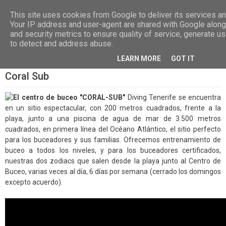
Las, Calle las Jarcias, 4, 38670 CDTCA, Tenerife
+34.615.684.195
This site uses cookies from Google to deliver its services and
Your IP address and user-agent are shared with Google alon
and security metrics to ensure quality of service, generate us
to detect and address abuse.
LEARN MORE
GOT IT
Coral Sub
El centro de buceo "
CORAL-SUB"
Diving Tenerife se encuentra
en un sitio espectacular, con 200 metros cuadrados, frente a la
playa, junto a una piscina de agua de mar de 3.500 metros
cuadrados, en primera línea del Océano Atlántico, el sitio perfecto
para los buceadores y sus familias. Ofrecemos entrenamiento de
buceo a todos los niveles, y para los buceadores certificados,
nuestras dos zodiacs que salen desde la playa junto al Centro de
Buceo, varias veces al día, 6 días por semana (cerrado los domingos
excepto acuerdo).