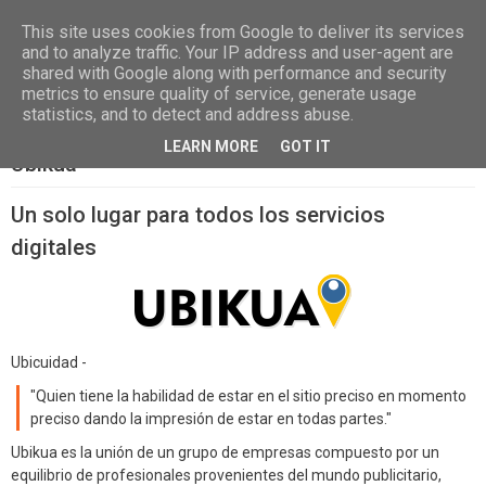
Las, Calle las Jarcias, 4, 38670 CDTCA, Tenerife
+34.615.684.195
This site uses cookies from Google to deliver its services
and to analyze traffic. Your IP address and user-agent are
shared with Google along with performance and security
metrics to ensure quality of service, generate usage
statistics, and to detect and address abuse.
LEARN MORE
GOT IT
Ubikua
Un solo lugar para todos los servicios
digitales
Ubicuidad -
"Quien tiene la habilidad de estar en el sitio preciso en momento
preciso dando la impresión de estar en todas partes."
Ubikua es la unión de un grupo de empresas compuesto por un
equilibrio de profesionales provenientes del mundo publicitario,