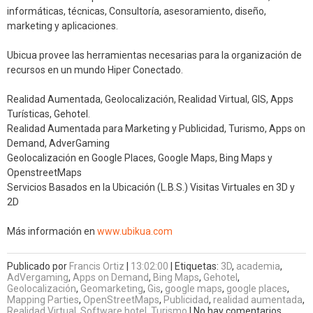
informáticas, técnicas, Consultoría, asesoramiento, diseño,
marketing y aplicaciones.
Ubicua provee las herramientas necesarias para la organización de
recursos en un mundo Hiper Conectado.
Realidad Aumentada, Geolocalización, Realidad Virtual, GIS, Apps
Turísticas, Gehotel.
Realidad Aumentada para Marketing y Publicidad, Turismo, Apps on
Demand, AdverGaming
Geolocalización en Google Places, Google Maps, Bing Maps y
OpenstreetMaps
Servicios Basados en la Ubicación (L.B.S.) Visitas Virtuales en 3D y
2D
Más información en
www.ubikua.com
Publicado por
Francis Ortiz
|
13:02:00
|
Etiquetas:
3D
,
academia
,
AdVergaming
,
Apps on Demand
,
Bing Maps
,
Gehotel
,
Geolocalización
,
Geomarketing
,
Gis
,
google maps
,
google places
,
Mapping Parties
,
OpenStreetMaps
,
Publicidad
,
realidad aumentada
,
Realidad Virtual
,
Software hotel
,
Turismo
|
No hay comentarios