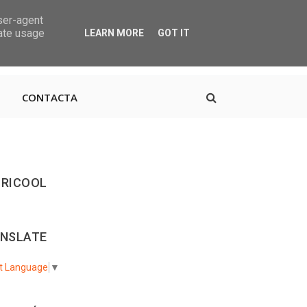
user-agent
rate usage
LEARN MORE
GOT IT
, 38670 CDTCA, Tenerife
+34.615.684.195
CONTACTA
RICOOL
NSLATE
t Language
▼