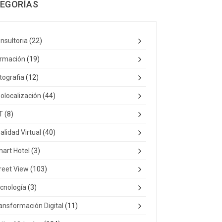
EGORÍAS
nsultoria
(22)
rmación
(19)
tografia
(12)
olocalización
(44)
T
(8)
alidad Virtual
(40)
art Hotel
(3)
reet View
(103)
cnología
(3)
ansformación Digital
(11)