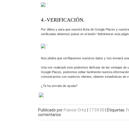
4.-VERIFICACIÓN.
Por último y para que nuestra ficha de Google Places y nuest
verificadas debemos pulsar en el botón “Administrar esta página
Nos pédira que verífiquemos nuestros datos y nos enviará una 
Una vez realizado esto podremos disfrutar de las ventajas de 
Google Places, podremos editar facilmente nuestra información,
comunicarnos con nuetsros clientes, obtener estadísitcas de v
¿Te ha servido de ayuda?
Publicado por
Francis Ortiz
|
17:59:00
|
Etiquetas:
F
comentarios