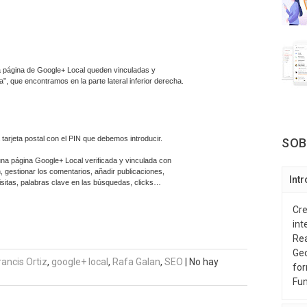
ra página de Google+ Local queden vinculadas y
”, que encontramos en la parte lateral inferior derecha.
tarjeta postal con el PIN que debemos introducir.
SOB
una página Google+ Local verificada y vinculada con
 gestionar los comentarios, añadir publicaciones,
Int
isitas, palabras clave en las búsquedas, clicks…
Cre
int
Rea
Geo
rancis Ortiz
,
google+ local
,
Rafa Galan
,
SEO
|
No hay
for
Fun