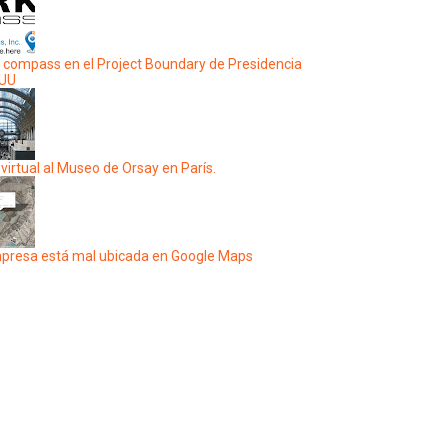
 compass en el Project Boundary de Presidencia
EUU
 virtual al Museo de Orsay en París.
presa está mal ubicada en Google Maps