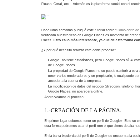
Picasa, Gmail, etc… Además es la plataforma social con el crecim
Hace unas semanas publiqué este tutorial sobre
“Como darte de 
verificada nuestra ficha en Google Places es momento de crear 
Places.
Esto es lo más interesante, ya que de esta forma c
¿Y por qué necesito realizar este doble proceso?
Google+ no tiene estadísticas, pero Google Places sí. Al est
de Google Places.
La propiedad de Google Places no se puede tranferir a otra
tener varios moderadores y un propietario, lo cual puede ser
acceder a la cuenta de la empresa.
La modificación de datos del negocio (dirección, teléfono, ho
Google Places, no aparecerá online.
Ahora veamos el proceso:
1.-CREACIÓN DE LA PÁGINA.
En primer lugar debemos tener un perfil de Google+. Este se cr
esta forma podremos usar el perfil con el que dimos de alta nu
En la barra izquierda del perfil de Google+ se encuentra la opc