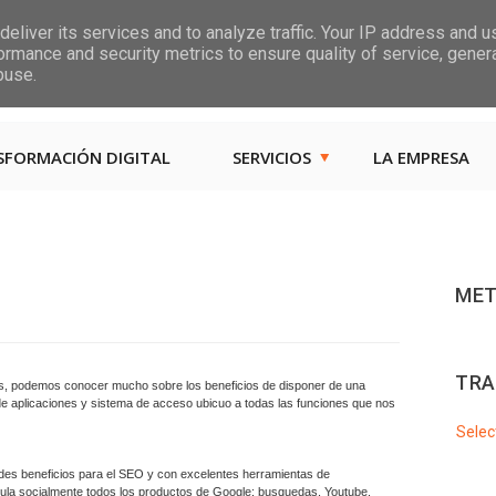
eliver its services and to analyze traffic. Your IP address and 
ormance and security metrics to ensure quality of service, gene
Las, Calle las Jarcias, 4
buse.
SFORMACIÓN DIGITAL
SERVICIOS
LA EMPRESA
MET
TRA
, podemos conocer mucho sobre los beneficios de disponer de una
de aplicaciones y sistema de acceso ubicuo a todas las funciones que nos
Selec
ndes beneficios para el SEO y con excelentes herramientas de
cula socialmente todos los productos de Google: busquedas, Youtube,