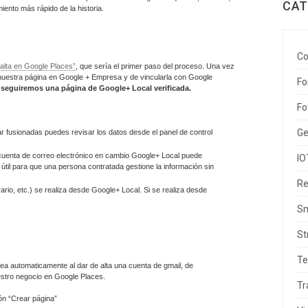
CAT
iento más rápido de la historia.
Co
alta en Google Places”
, que sería el primer paso del proceso. Una vez
nuestra página en Google + Empresa y de vincularla con Google
Fo
onseguiremos una página de Google+ Local verificada.
Fo
Ge
ar fusionadas puedes revisar los datos desde el panel de control
 cuenta de correo electrónico en cambio Google+ Local puede
IO
 útil para que una persona contratada gestione la información sin
Re
rario, etc.) se realiza desde Google+ Local. Si se realiza desde
Sm
St
Te
ea automaticamente al dar de alta una cuenta de gmail, de
estro negocio en Google Places.
Tr
ión “Crear página”