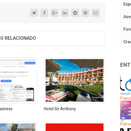
Exp
Ase
For
O RELACIONADO
Cre
ENT
Franci
usiness
Hotel Sir Anthony
Patro