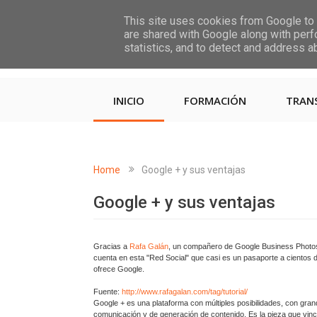
This site uses cookies from Google to d
are shared with Google along with perf
statistics, and to detect and address a
INICIO
FORMACIÓN
TRAN
Home
Google + y sus ventajas
Google + y sus ventajas
Gracias a
Rafa Galán
, un compañero de Google Business Photos
cuenta en esta "Red Social" que casi es un pasaporte a cientos 
ofrece Google.
Fuente:
http://www.rafagalan.com/tag/tutorial/
Google + es una plataforma con múltiples posibilidades, con gra
comunicación y de generación de contenido. Es la pieza que vin