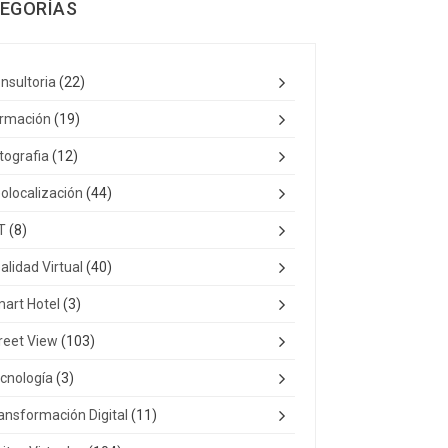
EGORÍAS
nsultoria
(22)
rmación
(19)
tografia
(12)
olocalización
(44)
T
(8)
alidad Virtual
(40)
art Hotel
(3)
reet View
(103)
cnología
(3)
ansformación Digital
(11)