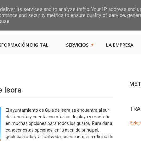
eliver its services and to analyze traffic. Your IP address and 
ormance and security metrics to ensure quality of service, gene
Las, Calle las Jarcias, 4
buse.
SFORMACIÓN DIGITAL
SERVICIOS
LA EMPRESA
MET
e Isora
TRA
El ayuntamiento de Guía de Isora se encuentra al sur
de Tenerife y cuenta con ofertas de playa y montaña
Selec
en muchas opciones para todos los gustos. Para dar a
conocer estas opciones, en la avenida principal,
geolocalizada y virtualizada, se encuentra la oficina de