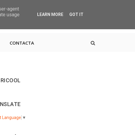
user-agent
rate usage
LEARN MORE
GOT IT
, 38670 CDTCA, Tenerife
+34.615.684.195
CONTACTA
RICOOL
NSLATE
t Language
▼