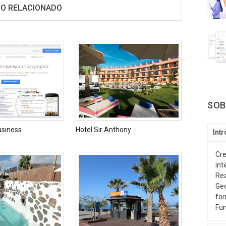
O RELACIONADO
SOB
usiness
Hotel Sir Anthony
Int
Cre
int
Rea
Geo
for
Fun