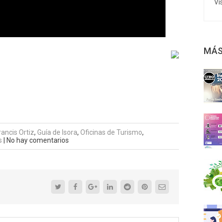
Vi
MÁS
rancis Ortiz
,
Guía de Isora
,
Oficinas de Turismo
,
s
|
No hay comentarios