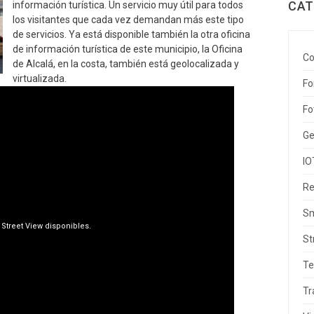
CAT
información turística. Un servicio muy útil para todos
los visitantes que cada vez demandan más este tipo
de servicios. Ya está disponible también la otra oficina
de información turística de este municipio, la Oficina
Co
de Alcalá, en la costa, también está geolocalizada y
virtualizada.
Fo
Fo
Ge
IO
Re
Sm
St
Te
Tr