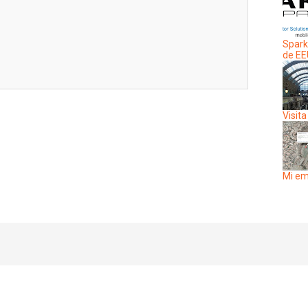
Spark
de E
Visita
Mi em