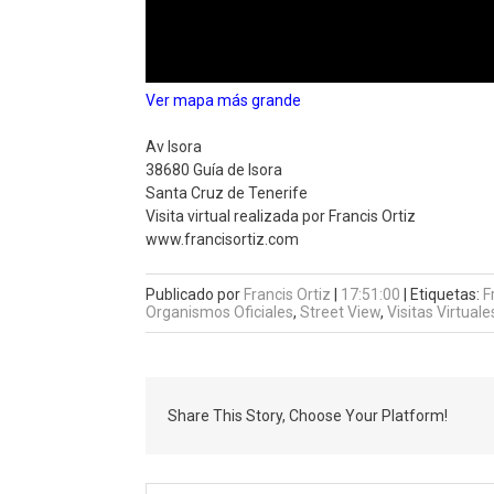
Ver mapa más grande
Av Isora
38680 Guía de Isora
Santa Cruz de Tenerife
Visita virtual realizada por Francis Ortiz
www.francisortiz.com
Publicado por
Francis Ortiz
|
17:51:00
|
Etiquetas:
F
Organismos Oficiales
,
Street View
,
Visitas Virtuale
Share This Story, Choose Your Platform!