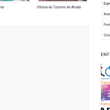
Exp
eta
Oficina de Turismo de Alcalá
Ase
For
Cre
ENT
Franci
Patro