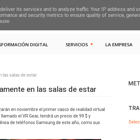
eliver its services and to analyze traffic. Your IP address and 
ormance and security metrics to ensure quality of service, gene
Las, Calle las Jarcias, 4
buse.
SFORMACIÓN DIGITAL
SERVICIOS
LA EMPRESA
 las salas de estar
MET
amente en las salas de estar
TRA
rán en noviembre el primer casco de realidad virtual
 llamado el VR Gear, tendrá un precio de 99 $ y
Selec
a línea de teléfonos Samsung de este año, como sus