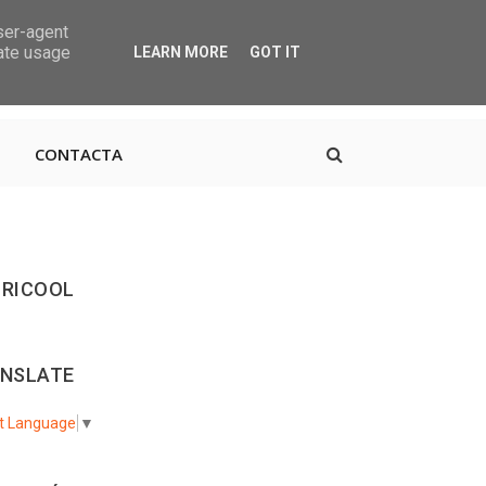
user-agent
rate usage
LEARN MORE
GOT IT
, 38670 CDTCA, Tenerife
+34.615.684.195
CONTACTA
RICOOL
NSLATE
t Language
▼