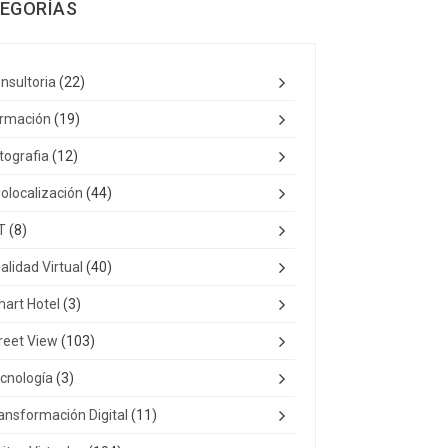
EGORÍAS
nsultoria
(22)
rmación
(19)
tografia
(12)
olocalización
(44)
T
(8)
alidad Virtual
(40)
art Hotel
(3)
reet View
(103)
cnología
(3)
ansformación Digital
(11)