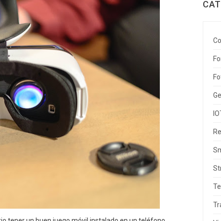
CAT
Co
Fo
Fo
Ge
IO
Re
Sm
St
Te
Tr
ario tener un buen juego móvil instalado en un teléfono