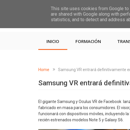
This site uses cookies from Google to d
are shared with Google along with perf
statistics, and to detect and address a
INICIO
FORMACIÓN
TRAN
Home
Samsung VR entrará definitivamente en
Samsung VR entrará definitiv
El gigante Samsung y Oculus VR de Facebook lanza
fabricado en masa para los consumidores. El visor,
funcionará con dispositivos móviles, incluyendo l
recién estrenados modelos Note 5 y Galaxy S6.