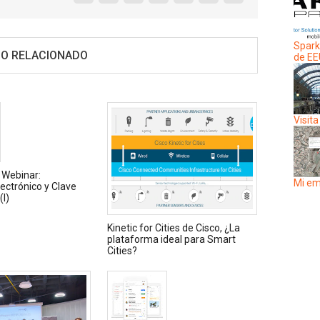
Spark
O RELACIONADO
de E
Visita
 Webinar:
Mi em
lectrónico y Clave
I)
Kinetic for Cities de Cisco, ¿La
plataforma ideal para Smart
Cities?