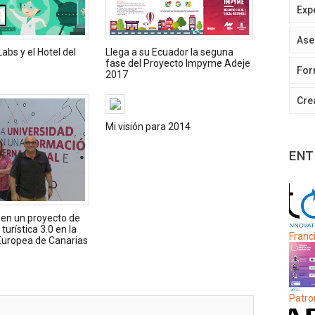
Exp
Ase
abs y el Hotel del
Llega a su Ecuador la seguna
fase del Proyecto Impyme Adeje
For
2017
Cre
Mi visión para 2014
ENT
en un proyecto de
turística 3.0 en la
Franci
Europea de Canarias
Patro