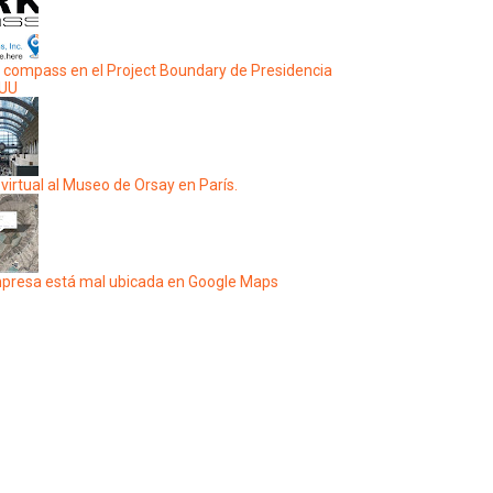
 compass en el Project Boundary de Presidencia
EUU
 virtual al Museo de Orsay en París.
presa está mal ubicada en Google Maps