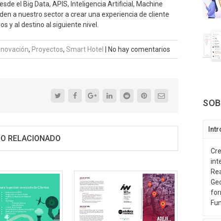
de el Big Data, APIS, Inteligencia Artificial, Machine
en a nuestro sector a crear una experiencia de cliente
 y al destino al siguiente nivel.
nnovación
,
Proyectos
,
Smart Hotel
|
No hay comentarios
SOB
Int
O RELACIONADO
Cre
int
Rea
Geo
for
Fun