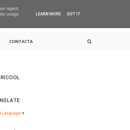
user-agent
rate usage
LEARN MORE
GOT IT
, 38670 CDTCA, Tenerife
+34.615.684.195
CONTACTA
RICOOL
NSLATE
t Language
▼