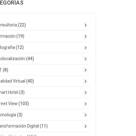
EGORÍAS
nsultoria
(22)
rmación
(19)
tografia
(12)
olocalización
(44)
T
(8)
alidad Virtual
(40)
art Hotel
(3)
reet View
(103)
cnología
(3)
ansformación Digital
(11)