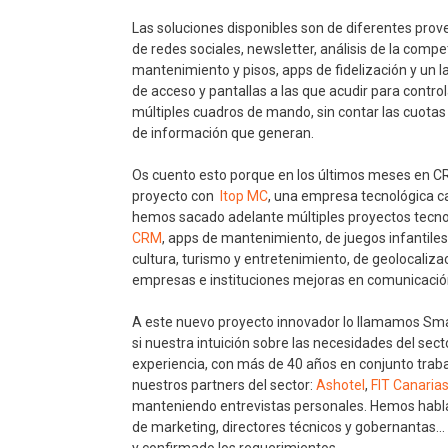
Las soluciones disponibles son de diferentes pro
de redes sociales, newsletter, análisis de la compe
mantenimiento y pisos, apps de fidelización y un l
de acceso y pantallas a las que acudir para contro
múltiples cuadros de mando, sin contar las cuotas
de información que generan.
Os cuento esto porque en los últimos meses en C
proyecto con
Itop MC
, una empresa tecnológica c
hemos sacado adelante múltiples proyectos tecno
CRM
, apps de mantenimiento, de juegos infantile
cultura, turismo y entretenimiento, de geolocaliz
empresas e instituciones mejoras en comunicación,
A este nuevo proyecto innovador lo llamamos Sma
si nuestra intuición sobre las necesidades del se
experiencia, con más de 40 años en conjunto traba
nuestros partners del sector:
Ashotel
,
FIT Canaria
manteniendo entrevistas personales. Hemos hablad
de marketing, directores técnicos y gobernantas… 