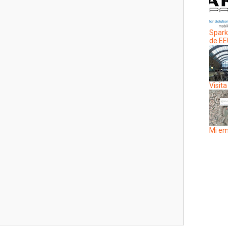
Spark
de E
Visita
Mi em