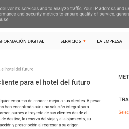
eliver its services and to analyze traffic. Your IP address and 
ormance and security metrics to ensure quality of service, gene
Las, Calle las Jarcias, 4
buse.
SFORMACIÓN DIGITAL
SERVICIOS
LA EMPRESA
 el hotel del futuro
MET
liente para el hotel del futuro
TRA
quier empresa de conocer mejor a sus clientes. A pesar
s no han encontrado aún una solución integral para
Selec
omer journey o trayecto de sus clientes desde el
e destino, la reserva del viaje y el alojamiento, su
acción y prescripción al regresar a su origen.