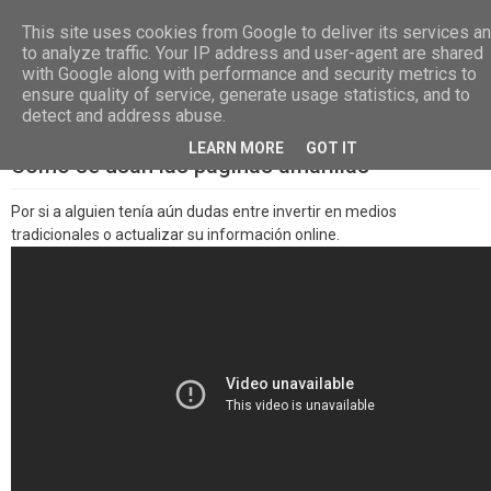
Las, Calle las Jarcias, 4, 38670 CDTCA, Tenerife
+34.615.684.195
This site uses cookies from Google to deliver its services a
to analyze traffic. Your IP address and user-agent are shared
with Google along with performance and security metrics to
ensure quality of service, generate usage statistics, and to
detect and address abuse.
LEARN MORE
GOT IT
Cómo se usan las páginas amarillas
Por si a alguien tenía aún dudas entre invertir en medios
tradicionales o actualizar su información online.